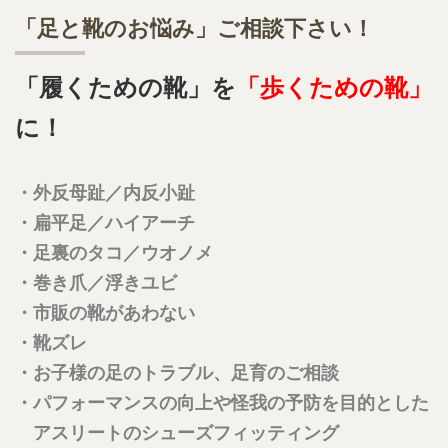
です
「足と靴のお悩み」ご相談下さい！
2026.06.18
「履くための靴」を
「歩くための靴」
皆様にお願いです。 物価上昇に伴い当店での業務に使用する材
料なども日増しに高騰を続けており経営を圧迫しています。 耐
に！
えられるところまでは値上げはしたくありませんので、できまし
たら一人でも多くの「足のお悩み」をお持ちの方をご紹介いただ
けませんでしょうか。 もちろん、インソール製作をご希望され
・外反母趾／内反小趾
るご本人から直接ご連絡いただいてもかまいません。 どうかよ
ろしくお願いします。
・扁平足／ハイアーチ
・足裏のタコ／ウオノメ
2025.02.26
・巻き爪／浮きユビ
靴作りの工程を教室風に実演する動画をYouTubeにアップしてい
ます
・市販の靴があわない
・靴ズレ
・お子様の足のトラブル、足育のご相談
・パフォーマンスの向上や怪我の予防を目的とした
アスリートのシューズフィッティング